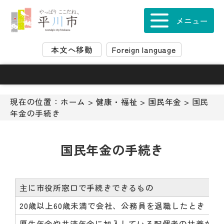
ナ
ビ
メニュー
ゲ
ー
本文へ移動
Foreign language
シ
ョ
ン
ス
キ
現在の位置：
ホーム
>
健康・福祉
>
国民年金
> 国民
ッ
年金の手続き
プ
メ
ニ
国民年金の手続き
ュ
ー
本
主に市役所窓口で手続きできるもの
文
へ
20歳以上60歳未満で会社、公務員を退職したとき
移
厚生年金や共済年金に加入している配偶者の扶養から