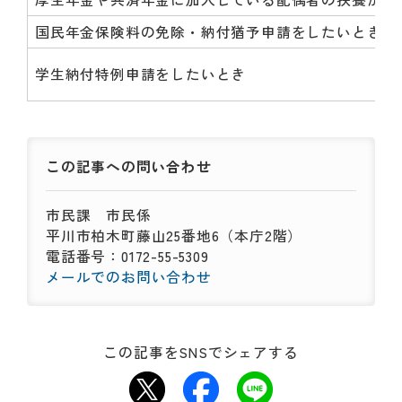
動
す
国民年金保険料の免除・納付猶予申請をしたいとき
る
サ
学生納付特例申請をしたいとき
ブ
メ
ニ
ュ
ー
この記事への
問い合わせ
へ
移
市民課
市民係
動
平川市柏木町藤山25番地6（本庁2階）
す
電話番号：0172-55-5309
る
メールでのお問い合わせ
この記事をSNSでシェアする