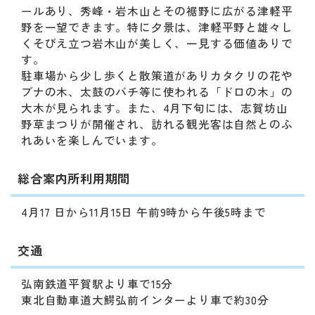
動
ールあり、秀峰・岩木山とその裾野に広がる津軽平
す
野を一望できます。特に夕景は、津軽平野と雄々し
る
くそびえ立つ岩木山が美しく、一見する価値ありで
サ
す。
ブ
駐車場から少し歩くと散策道がありカタクリの花や
メ
ブナの木、太鼓のバチ等に使われる「ドロの木」の
ニ
大木が見られます。また、4月下旬には、志賀坊山
ュ
野草まつりが開催され、訪れる観光客は自然とのふ
ー
れあいを楽しんでいます。
へ
移
総合案内所利用期間
動
す
る
4月17 日から11月15日 午前9時から午後5時まで
交通
弘南鉄道平賀駅より車で15分
東北自動車道大鰐弘前インターより車で約30分