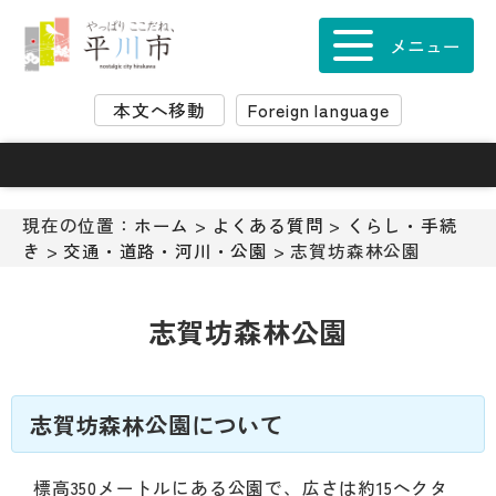
ナ
ビ
メニュー
ゲ
ー
本文へ移動
Foreign language
シ
ョ
ン
ス
キ
現在の位置：
ホーム
>
よくある質問
>
くらし・手続
ッ
き
>
交通・道路・河川・公園
> 志賀坊森林公園
プ
メ
ニ
志賀坊森林公園
ュ
ー
本
文
志賀坊森林公園について
へ
移
標高350メートルにある公園で、広さは約15ヘクタ