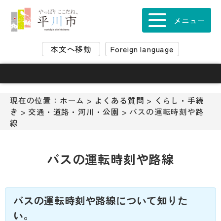
ナ
ビ
メニュー
ゲ
ー
本文へ移動
Foreign language
シ
ョ
ン
ス
キ
現在の位置：
ホーム
>
よくある質問
>
くらし・手続
ッ
き
>
交通・道路・河川・公園
> バスの運転時刻や路
プ
線
メ
ニ
ュ
バスの運転時刻や路線
ー
本
文
へ
バスの運転時刻や路線について知りた
移
い。