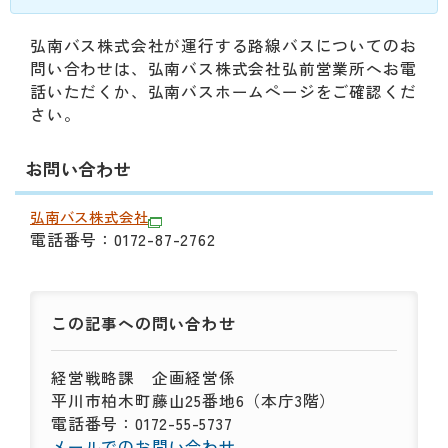
動
す
弘南バス株式会社が運行する路線バスについてのお
る
問い合わせは、弘南バス株式会社弘前営業所へお電
サ
話いただくか、弘南バスホームページをご確認くだ
ブ
さい。
メ
ニ
ュ
お問い合わせ
ー
へ
弘南バス株式会社
移
電話番号：0172-87-2762
動
す
る
この記事への
問い合わせ
経営戦略課
企画経営係
平川市柏木町藤山25番地6（本庁3階）
電話番号：0172-55-5737
メールでのお問い合わせ