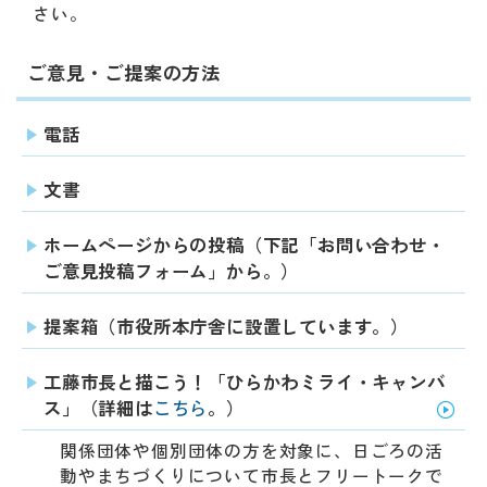
動
さい。
す
る
ご意見・ご提案の方法
サ
ブ
メ
電話
ニ
ュ
文書
ー
へ
ホームページからの投稿（下記「お問い合わせ・
移
ご意見投稿フォーム」から。）
動
す
る
提案箱（市役所本庁舎に設置しています。）
工藤市長と描こう！「ひらかわミライ・キャンバ
ス」（詳細は
こちら
。）
関係団体や個別団体の方を対象に、日ごろの活
動やまちづくりについて市長とフリートークで