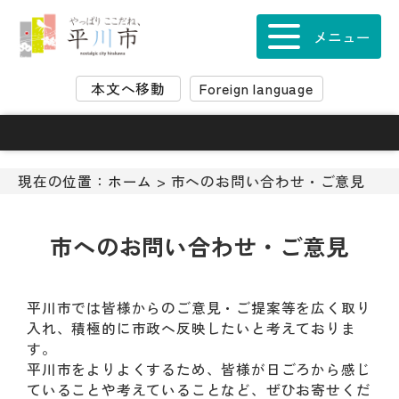
ナ
ビ
メニュー
ゲ
ー
本文へ移動
Foreign language
シ
ョ
ン
ス
キ
現在の位置：
ホーム
> 市へのお問い合わせ・ご意見
ッ
プ
メ
市へのお問い合わせ・ご意見
ニ
ュ
ー
平川市では皆様からのご意見・ご提案等を広く取り
本
入れ、積極的に市政へ反映したいと考えておりま
文
す。
へ
平川市をよりよくするため、皆様が日ごろから感じ
移
ていることや考えていることなど、ぜひお寄せくだ