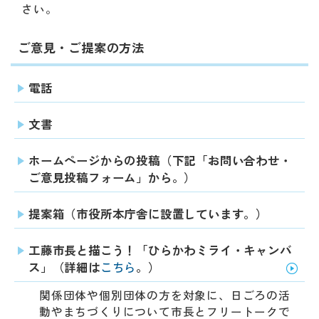
動
さい。
す
る
ご意見・ご提案の方法
サ
ブ
メ
電話
ニ
ュ
文書
ー
へ
ホームページからの投稿（下記「お問い合わせ・
移
ご意見投稿フォーム」から。）
動
す
る
提案箱（市役所本庁舎に設置しています。）
工藤市長と描こう！「ひらかわミライ・キャンバ
ス」（詳細は
こちら
。）
関係団体や個別団体の方を対象に、日ごろの活
動やまちづくりについて市長とフリートークで