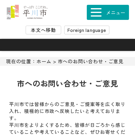
ナ
ビ
メニュー
ゲ
ー
本文へ移動
Foreign language
シ
ョ
ン
ス
キ
現在の位置：
ホーム
> 市へのお問い合わせ・ご意見
ッ
プ
メ
市へのお問い合わせ・ご意見
ニ
ュ
ー
平川市では皆様からのご意見・ご提案等を広く取り
本
入れ、積極的に市政へ反映したいと考えておりま
文
す。
へ
平川市をよりよくするため、皆様が日ごろから感じ
移
ていることや考えていることなど、ぜひお寄せくだ