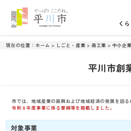
ナ
ビ
ゲ
くら
ー
シ
ョ
ン
現在の位置：
ホーム
>
しごと・産業
>
商工業
>
中小企
ス
キ
ッ
平川市創
プ
メ
ニ
ュ
ー
市では、地域産業の振興および地域経済の発展を図る
本
令和８年度事業に係る要綱等を掲載しました。
文
へ
移
対象事業