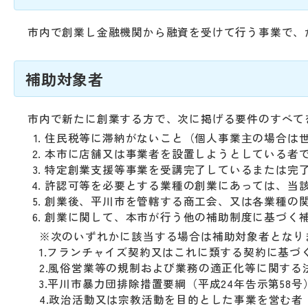
動
す
る
市内で創業し金融機関から融資を受けて行う事業で、
サ
ブ
補助対象者
メ
ニ
ュ
市内で新たに創業する方で、次に掲げる要件のすべて
ー
住民税等に滞納がないこと（個人事業主の場合は
へ
本市に店舗又は事業者を設置しようとしている者
移
特定創業支援等事業を受講完了しているまたは完
動
許認可等を必要とする業種の創業にあっては、当
す
創業後、平川市を管轄する商工会、又は各業種の
る
創業に関して、本市が行う他の補助制度に基づく
※次のいずれかに該当する場合は補助対象者となり
1.フランチャイズ契約又はこれに類する契約に基づ
2.風俗営業等の規制および業務の適正化等に関する法
3.平川市暴力団排除措置要綱（平成24年告示第58
4.政治活動又は宗教活動を目的とした事業を営む者