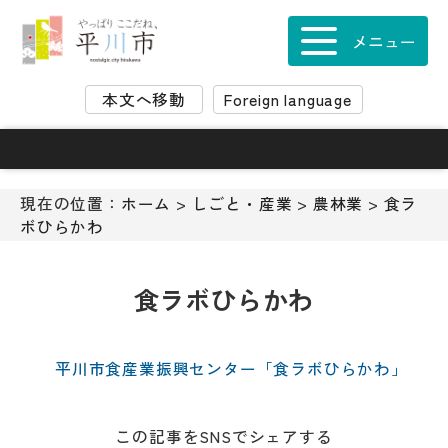
ナ
ビ
メニュー
ゲ
ー
本文へ移動
Foreign language
シ
ョ
ン
ス
キ
現在の位置：
ホーム
>
しごと・産業
>
農林業
>
食ラ
ッ
ボひらかわ
プ
メ
ニ
食ラボひらかわ
ュ
ー
本
平川市食産業振興センター「食ラボひらかわ」
文
へ
移
この記事をSNSでシェアする