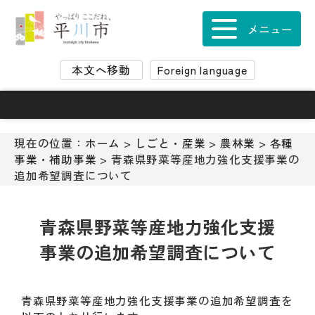
ナ
ビ
メニュー
ゲ
ー
本文へ移動
Foreign language
シ
ョ
ン
ス
キ
現在の位置：
ホーム
>
しごと・産業
>
農林業
>
各種
ッ
事業・補助事業
> 青森県野菜等産地力強化支援事業の
プ
追加希望調査について
メ
ニ
ュ
青森県野菜等産地力強化支援
ー
事業の追加希望調査について
本
文
へ
移
青森県野菜等産地力強化支援事業の追加希望調査を