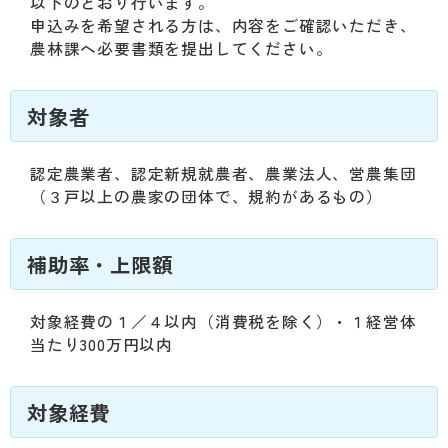
動
以下のとおり行います。
す
申込みを希望される方は、内容をご確認いただき、
る
農林課へ必要書類を提出してください。
サ
ブ
対象者
メ
ニ
ュ
認定農業者、認定新規就農者、農業法人、営農集団
ー
（３戸以上の農家の団体で、規約があるもの）
へ
移
動
補助率・上限額
す
る
対象経費の１／４以内（消費税を除く）・１経営体
当たり300万円以内
対象経費