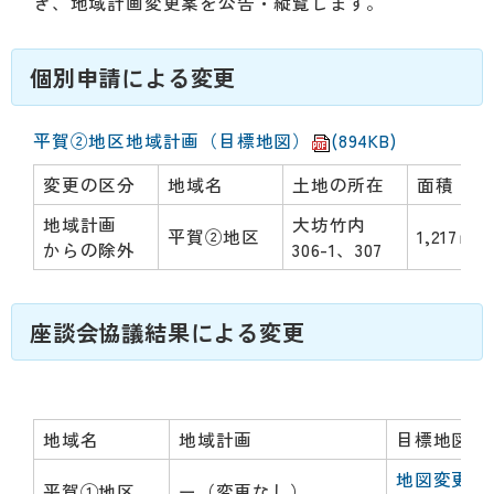
動
き、地域計画変更案を公告・縦覧します。
す
る
個別申請による変更
サ
ブ
メ
平賀②地区地域計画（目標地図）
(894KB)
ニ
ュ
変更の区分
地域名
土地の所在
面積
ー
地域計画
大坊竹内
へ
平賀②地区
1,217㎡
からの除外
306-1、307
移
動
す
座談会協議結果による変更
る
地域名
地域計画
目標地図
地図変更案
平賀①地区
ー（変更なし）