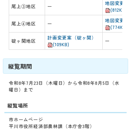
地図変更案
尾上③地区
ー
(812KB)
地図変更案
尾上④地区
ー
(774KB)
計画変更案（碇ヶ関）
碇ヶ関地区
ー
(109KB)
縦覧期間
令和8年7月23日（木曜日）から令和8年8月5日（水
曜日）まで
縦覧場所
市ホームページ
平川市役所経済部農林課（本庁舎3階）