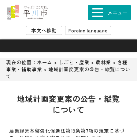
ナ
ビ
メニュー
ゲ
ー
本文へ移動
Foreign language
シ
ョ
ン
ス
キ
現在の位置：
ホーム
>
しごと・産業
>
農林業
>
各種
ッ
事業・補助事業
> 地域計画変更案の公告・縦覧につい
プ
て
メ
ニ
ュ
地域計画変更案の公告・縦覧
ー
について
本
文
へ
移
農業経営基盤強化促進法第19条第7項の規定に基づ