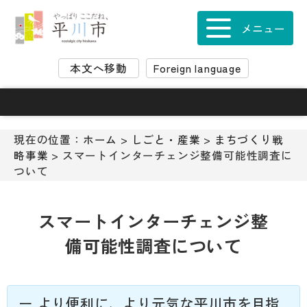
ナ
ビ
メニュー
ゲ
ー
本文へ移動
Foreign language
シ
ョ
ン
ス
キ
現在の位置：
ホーム
>
しごと・産業
>
まちづくり戦
ッ
略事業
> スマートインターチェンジ整備可能性調査に
プ
ついて
メ
ニ
ュ
スマートインターチェンジ整
ー
備可能性調査について
本
文
へ
移
ー より便利に、より元気な平川市を目指