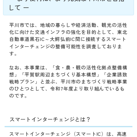
動
して ー
す
る
サ
平川市では、地域の暮らしや経済活動、観光の活性
ブ
化に向けた交通インフラの強化を目的として、東
北
メ
自動車道黒石IC～大鰐弘前IC間に接続するスマート
ニ
インターチェンジの整備可能性を調査しておりま
ュ
す。
ー
へ
なお、本事業は、「食・農・観の活性化拠点整備構
移
想」「平賀駅周辺まちづくり基本構想」「企業誘致
動
戦略プラン」と並ぶ、平川市のまちづくり戦略事業
す
のひとつとして、令和7年度より取り組んでいるも
る
のです。
スマートインターチェンジとは？
スマートインターチェンジ（スマートIC）は、高速