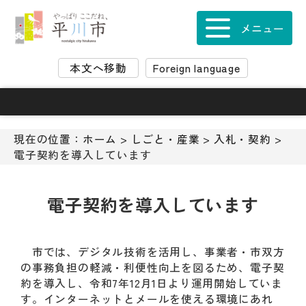
ナ
ビ
メニュー
ゲ
ー
本文へ移動
Foreign language
シ
ョ
ン
ス
キ
現在の位置：
ホーム
>
しごと・産業
>
入札・契約
>
ッ
電子契約を導入しています
プ
メ
ニ
電子契約を導入しています
ュ
ー
本
市では、デジタル技術を活用し、事業者・市双方
文
の事務負担の軽減・利便性向上を図るため、電子契
へ
約を導入し、令和7年12月1日より運用開始していま
移
す。インターネットとメールを使える環境にあれ