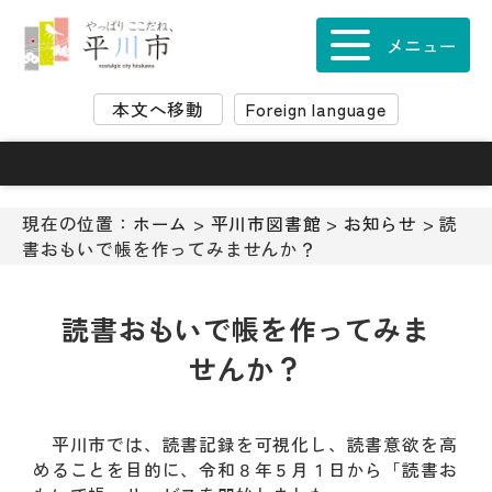
ナ
ビ
メニュー
ゲ
ー
本文へ移動
Foreign language
シ
ョ
ン
ス
キ
現在の位置：
ホーム
>
平川市図書館
>
お知らせ
> 読
ッ
書おもいで帳を作ってみませんか？
プ
メ
ニ
読書おもいで帳を作ってみま
ュ
せんか？
ー
本
文
へ
平川市では、読書記録を可視化し、読書意欲を高
移
めることを目的に、令和８年５月１日から「読書お