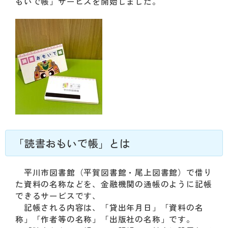
動
もいで帳」サービスを開始しました。
す
る
サ
ブ
メ
ニ
ュ
ー
へ
移
動
す
「読書おもいで帳」とは
る
平川市図書館（平賀図書館・尾上図書館）で借り
た資料の名称などを、金融機関の通帳のように記帳
できるサービスです、
記帳される内容は、「貸出年月日」「資料の名
称」「作者等の名称」「出版社の名称」です。