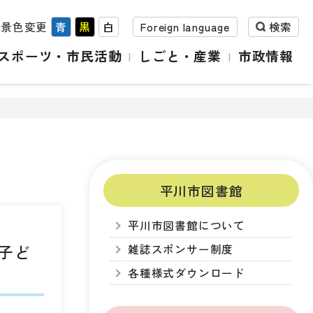
背景色変更
青
黒
白
Foreign language
検索
スポーツ・市民活動
しごと・産業
市政情報
平川市図書館
平川市図書館について
子ど
雑誌スポンサー制度
各種様式ダウンロード