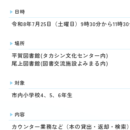
動
す
日時
る
サ
令和8年7月25日（土曜日）9時30分から11時3
ブ
メ
ニ
場所
ュ
ー
平賀図書館(タカシン文化センター内)
へ
尾上図書館(図書交流施設よみまる内)
移
動
す
対象
る
市内小学校4、5、6年生
内容
カウンター業務など
（本の貸出・返却・検索