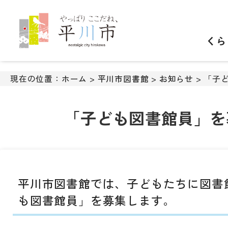
ナ
ビ
ゲ
くら
ー
シ
ョ
ン
現在の位置：
ホーム
>
平川市図書館
>
お知らせ
> 「子
ス
キ
ッ
「子ども図書館員」を
プ
メ
ニ
ュ
ー
平川市図書館では、子どもたちに図書
本
文
も図書館員」を募集します。
へ
移