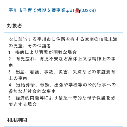
動
す
平川市子育て短期支援事業.pdf
(332KB)
る
サ
対象者
ブ
メ
次に該当する平川市に住所を有する家庭の18歳未満
ニ
の児童、その保護者
ュ
1 疾病により育児が困難な場合
ー
2 育児疲れ、育児不安など身体上又は精神上の事
へ
由
移
3 出産、看護、事故、災害、失踪などの家庭養育
動
上の事由
す
4 冠婚葬祭、転勤、出張や学校等の公的行事への
る
参加など社会的な事由
5 経済的問題等により緊急一時的な母子保護を必
要とする場合
利用期間