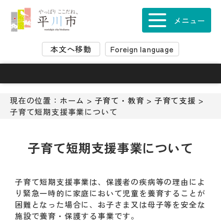
ナ
ビ
メニュー
ゲ
ー
本文へ移動
Foreign language
シ
ョ
ン
ス
キ
現在の位置：
ホーム
>
子育て・教育
>
子育て支援
>
ッ
子育て短期支援事業について
プ
メ
ニ
子育て短期支援事業について
ュ
ー
本
子育て短期支援事業は、保護者の疾病等の理由によ
文
り緊急一時的に家庭において児童を養育することが
へ
困難となった場合に、お子さま又は母子等を安全な
移
施設で養育・保護する事業です。