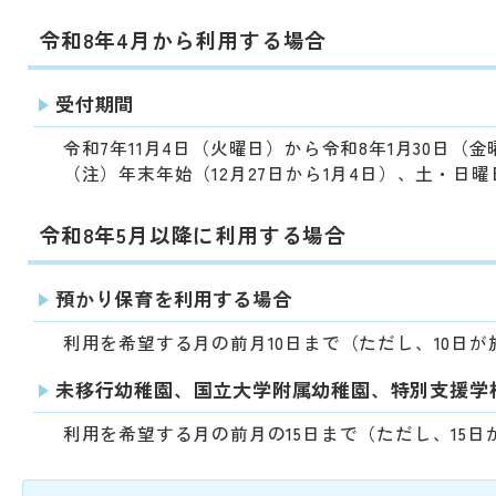
動
す
令和8年4月から利用する場合
る
サ
ブ
受付期間
メ
令和7年11月4日（火曜日）から令和8年1月30日（金
ニ
（注）年末年始（12月27日から1月4日）、土・日
ュ
ー
へ
令和8年5月以降に利用する場合
移
動
預かり保育を利用する場合
す
る
利用を希望する月の前月10日まで（ただし、10日
未移行幼稚園、国立大学附属幼稚園、特別支援学
利用を希望する月の前月の15日まで（ただし、15