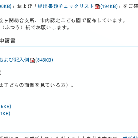
00KB)
」および「
提出書類チェックリスト
(194KB)
」をご
碇ヶ関総合支所、市内認定こども園で配布しています。
（ふつう）紙でお願いします。
）申請書
および記入例
(843KB)
）
は子どもの面倒を見ている方）。
46KB)
21KB)