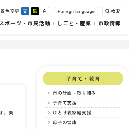
背景色変更
青
黒
白
Foreign language
検索
スポーツ・市民活動
しごと・産業
市政情報
子育て・教育
市の計画・取り組み
子育て支援
ひとり親家庭支援
す。楽
母子の健康