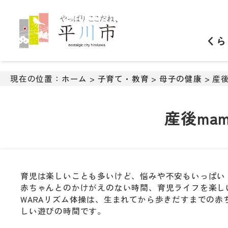
ナ
ビ
ゲ
くら
ー
シ
ョ
ン
現在の位置：
ホーム
>
子育て・教育
>
母子の健康
> 産
ス
キ
ッ
産後ma
プ
メ
ニ
ュ
ー
育児は楽しいことも多いけど、悩みや不安もいっぱい
本
赤ちゃんとのかけがえのない時間、育児ライフを楽し
文
WARAリズム体操は、生まれてから歩きだすまでの
へ
しい遊びの時間です。
移