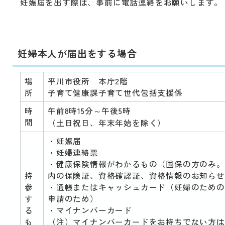
動
妊娠届を出す際は、
事前に電話連絡
をお願いします。
す
る
サ
ブ
妊婦本人が届出をする場合
メ
ニ
ュ
場
平川市役所 本庁2階
ー
所
子育て健康課子育て世代包括支援係
へ
時
午前8時15分～午後5時
移
間
（土日祝日、年末年始を除く）
動
す
・妊娠届
る
・妊婦連絡票
・健康保険情報がわかるもの（国保の方のみ。
持
内の保険証、資格確認証、資格情報のお知らせ
参
・通帳またはキャッシュカード（妊婦のための
す
申請のため）
る
・マイナンバーカード
も
（注）マイナンバーカードをお持ちでない方は