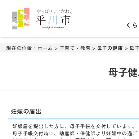
ナ
ビ
ゲ
くら
ー
シ
ョ
ン
現在の位置：
ホーム
>
子育て・教育
>
母子の健康
> 母
ス
キ
ッ
母子健
プ
メ
ニ
ュ
ー
妊娠の届出
本
文
へ
妊娠届を提出した方に、母子手帳を交付しています。
移
母子手帳交付時に、助産師・保健師より妊娠中の過ご