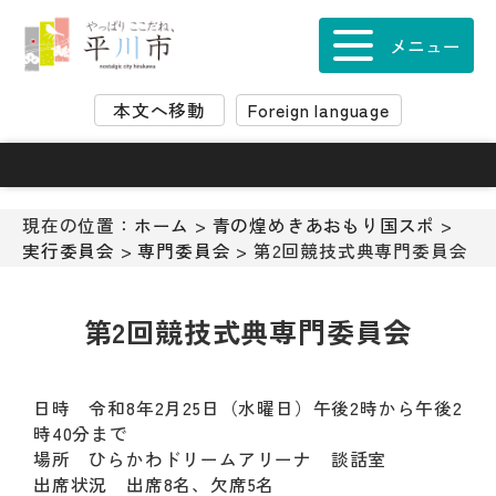
ナ
ビ
メニュー
ゲ
ー
本文へ移動
Foreign language
シ
ョ
ン
ス
キ
現在の位置：
ホーム
>
青の煌めきあおもり国スポ
>
ッ
実行委員会
>
専門委員会
> 第2回競技式典専門委員会
プ
メ
ニ
第2回競技式典専門委員会
ュ
ー
本
日時 令和8年2月25日（水曜日）午後2時から午後2
文
時40分まで
へ
場所 ひらかわドリームアリーナ 談話室
移
出席状況 出席8名、欠席5名