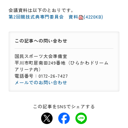
動
す
会議資料は以下のとおりです。
る
第2回競技式典専門委員会 資料
(4220KB)
サ
ブ
メ
ニ
この記事への
問い合わせ
ュ
ー
国民スポーツ大会準備室
へ
平川市町居南田249番地（ひらかわドリーム
移
アリーナ内）
動
電話番号：0172-26-7427
す
メールでのお問い合わせ
る
この記事をSNSでシェアする