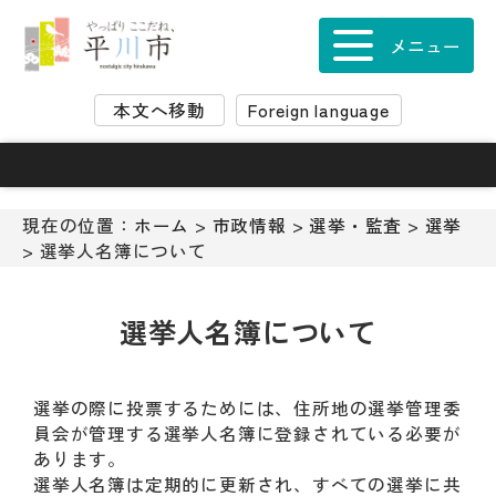
ナ
ビ
メニュー
ゲ
ー
本文へ移動
Foreign language
シ
ョ
ン
ス
キ
現在の位置：
ホーム
>
市政情報
>
選挙・監査
>
選挙
ッ
> 選挙人名簿について
プ
メ
ニ
選挙人名簿について
ュ
ー
本
選挙の際に投票するためには、住所地の選挙管理委
文
員会が管理する選挙人名簿に登録されている必要が
へ
あります。
移
選挙人名簿は定期的に更新され、すべての選挙に共