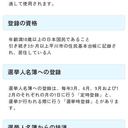
動
通して使用されます。
す
る
サ
登録の資格
ブ
メ
年齢満18歳以上の日本国民であること
ニ
引き続き3か月以上平川市の住民基本台帳に記録さ
ュ
れ、居住している人
ー
へ
移
選挙人名簿への登録
動
す
る
選挙人名簿への登録は、毎年3月、6月、9月および1
2月のそれぞれの月の1日に行う「定時登録」と、
選挙が行われる際に行う「選挙時登録」とがありま
す。
選挙人名簿からの抹消