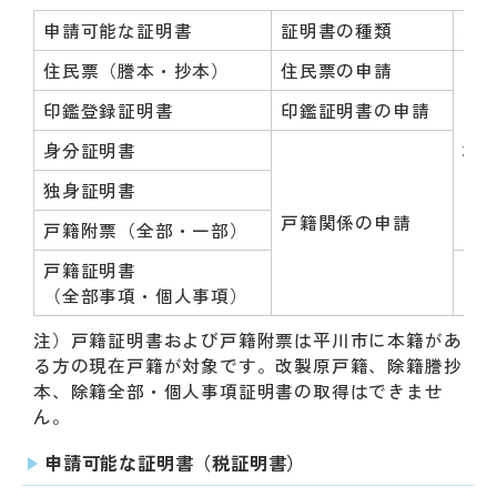
申請可能な証明書
証明書の種類
交
住民票（謄本・抄本）
住民票の申請
印鑑登録証明書
印鑑証明書の申請
身分証明書
30
独身証明書
戸籍関係の申請
戸籍附票（全部・一部）
戸籍証明書
45
（全部事項・個人事項）
注）戸籍証明書および戸籍附票は平川市に本籍があ
る方の現在戸籍が対象です。改製原戸籍、除籍謄抄
本、除籍全部・個人事項証明書の取得はできませ
ん。
申請可能な証明書（税証明書）