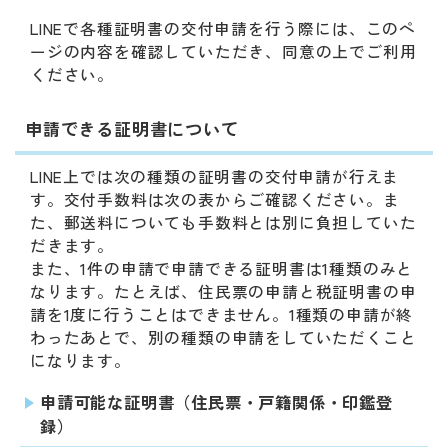
動
す
LINEで各種証明書の交付申請を行う際には、このペ
る
ージの内容を確認していただき、同意の上でご利用
サ
ください。
ブ
メ
申請できる証明書について
ニ
ュ
LINE上では次の種類の証明書の交付申請が行えま
ー
す。交付手数料は次の表からご確認ください。ま
へ
た、郵送料についても手数料とは別に負担していた
移
だきます。
動
また、1件の申請で申請できる証明書は1種類のみと
す
なります。たとえば、住民票の申請と税証明書の申
る
請を1度に行うことはできません。1種類の申請が終
わったあとで、別の種類の申請をしていただくこと
になります。
申請可能な証明書（住民票・戸籍関係・印鑑登
録）