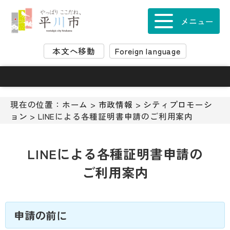
ナ
ビ
メニュー
ゲ
ー
本文へ移動
Foreign language
シ
ョ
ン
ス
キ
現在の位置：
ホーム
>
市政情報
>
シティプロモーシ
ッ
ョン
> LINEによる各種証明書申請のご利用案内
プ
メ
ニ
LINEによる各種証明書申請の
ュ
ご利用案内
ー
本
文
へ
申請の前に
移