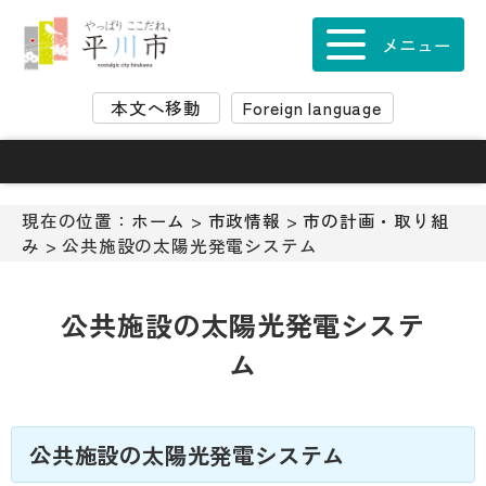
ナ
ビ
メニュー
ゲ
ー
本文へ移動
Foreign language
シ
ョ
ン
ス
キ
現在の位置：
ホーム
>
市政情報
>
市の計画・取り組
ッ
み
> 公共施設の太陽光発電システム
プ
メ
ニ
公共施設の太陽光発電システ
ュ
ム
ー
本
文
へ
公共施設の太陽光発電システム
移