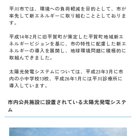
動
す
平川市では、環境への負荷軽減を目的として、市が
る
率先して新エネルギーに取り組むこととしておりま
サ
す。
ブ
メ
平成14年2月に旧平賀町が策定した平賀町地域新エ
ニ
ネルギービジョンを基に、市の特性に配慮した新エ
ュ
ネルギーの導入を展開し、地球環境問題に積極的に
ー
取組んできました。
へ
移
太陽光発電システムについては、平成23年3月に市
動
内の小中学校13校、平成26年1月には平川診療所に
す
導入しています。
る
市内公共施設に設置されている太陽光発電システ
ム