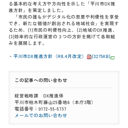
動
る基本的な考え方や方向性を示した「平川市DX推
す
進方針」を策定しました。
る
「市民の誰もがデジタル化の恩恵や利便性を享受
サ
でき、新たな価値が創出される地域社会」を実現す
ブ
るため、(1)市民の利便性向上、(2)地域のDX推進、
メ
(3)効率的な行政運営の３つの方針を掲げて各取組
ニ
みを展開します。
ュ
ー
・
平川市DX推進方針（R8.4月改定）
(3275KB)
へ
移
動
す
この記事への
問い合わせ
る
経営戦略課
DX推進係
平川市柏木町藤山25番地6（本庁3階）
電話番号：0172-55-5737
メールでのお問い合わせ