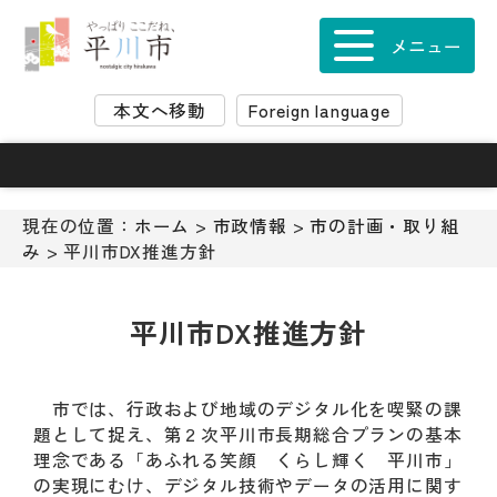
ナ
ビ
メニュー
ゲ
ー
本文へ移動
Foreign language
シ
ョ
ン
ス
キ
現在の位置：
ホーム
>
市政情報
>
市の計画・取り組
ッ
み
> 平川市DX推進方針
プ
メ
ニ
平川市DX推進方針
ュ
ー
本
市では、行政および地域のデジタル化を喫緊の課
文
題として捉え、第２次平川市長期総合プランの基本
へ
理念である「あふれる笑顔 くらし輝く 平川市」
移
の実現にむけ、デジタル技術やデータの活用に関す