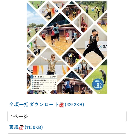
動
す
る
サ
ブ
メ
ニ
ュ
ー
へ
移
動
す
る
全項一括ダウンロード
(3252KB)
1ページ
表紙
(1150KB)