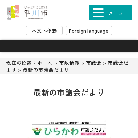
ナ
ビ
メニュー
ゲ
ー
本文へ移動
Foreign language
シ
ョ
ン
ス
キ
現在の位置：
ホーム
>
市政情報
>
市議会
>
市議会だ
ッ
より
> 最新の市議会だより
プ
メ
ニ
最新の市議会だより
ュ
ー
本
文
へ
移