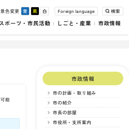
背景色変更
青
黒
白
Foreign language
検索
スポーツ・市民活動
しごと・産業
市政情報
市政情報
市の計画・取り組み
続可能
市の紹介
市長の部屋
市役所・支所案内