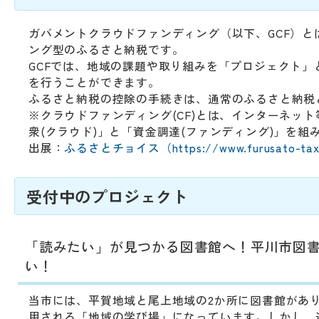
動
す
る
ガバメントクラウドファンディング（以下、GCF）
サ
ング型のふるさと納税です。
ブ
GCFでは、地域の課題や取り組みを「プロジェクト
メ
を行うことができます。
ニ
ふるさと納税の控除の手続きは、通常のふるさと納税
ュ
※クラウドファンディング(CF)とは、インターネッ
ー
衆(クラウド)」と「資金調達(ファンディング)」を組
へ
出展：
ふるさとチョイス（https://www.furusato-tax.j
移
動
受付中のプロジェクト
す
る
「読みたい」が見つかる図書館へ！平川市図
い！
当市には、平賀地域と尾上地域の2か所に図書館があ
用される「地域の学び場」になっています。しかし、