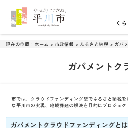
ナ
ビ
ゲ
くら
ー
シ
ョ
ン
現在の位置：
ホーム
>
市政情報
>
ふるさと納税
> ガバ
ス
キ
ッ
ガバメントク
プ
メ
ニ
ュ
ー
市では、クラウドファンディング型でふるさと納税を
本
な平川市の実現、地域課題の解決を目的にプロジェク
文
へ
移
ガバメントクラウドファンディングとは