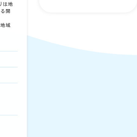
りは地
よる開
て地域