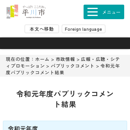
ナ
ビ
メニュー
ゲ
ー
本文へ移動
Foreign language
シ
ョ
ン
ス
キ
現在の位置：
ホーム
>
市政情報
>
広報・広聴・シテ
ッ
ィプロモーション
>
パブリックコメント
> 令和元年
プ
度パブリックコメント結果
メ
ニ
ュ
令和元年度パブリックコメン
ー
ト結果
本
文
へ
移
令和元年度