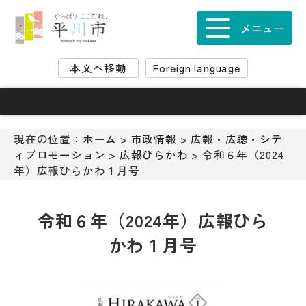
ナ
ビ
メニュー
ゲ
ー
本文へ移動
Foreign language
シ
ョ
ン
ス
キ
現在の位置：
ホーム
>
市政情報
>
広報・広聴・シテ
ッ
ィプロモーション
>
広報ひらかわ
> 令和６年（2024
プ
年）広報ひらかわ１月号
メ
ニ
ュ
令和６年（2024年）広報ひら
ー
かわ１月号
本
文
へ
移