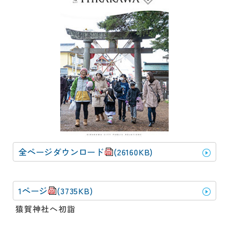
動
す
る
サ
ブ
メ
ニ
ュ
ー
へ
移
動
す
全ページダウンロード
(26160KB)
る
1ページ
(3735KB)
猿賀神社へ初詣