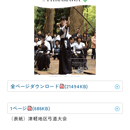
動
す
る
サ
ブ
メ
ニ
ュ
ー
へ
移
動
す
全ページダウンロード
(21494KB)
る
1ページ
(686KB)
（表紙）津軽地区弓道大会