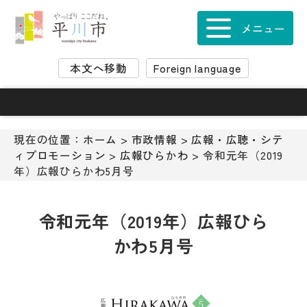
ナ
ビ
メニュー
ゲ
ー
本文へ移動
Foreign language
シ
ョ
ン
ス
キ
現在の位置：
ホーム
>
市政情報
>
広報・広聴・シテ
ッ
ィプロモーション
>
広報ひらかわ
> 令和元年（2019
プ
年）広報ひらかわ5月号
メ
ニ
ュ
令和元年（2019年）広報ひら
ー
かわ5月号
本
文
へ
移