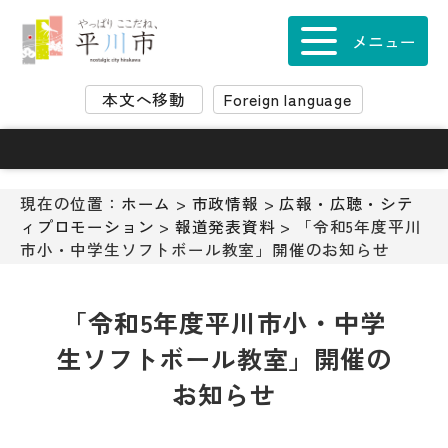
ナ
ビ
メニュー
ゲ
ー
本文へ移動
Foreign language
シ
ョ
ン
ス
キ
現在の位置：
ホーム
>
市政情報
>
広報・広聴・シテ
ッ
ィプロモーション
>
報道発表資料
> 「令和5年度平川
プ
市小・中学生ソフトボール教室」開催のお知らせ
メ
ニ
ュ
「令和5年度平川市小・中学
ー
生ソフトボール教室」開催の
本
文
お知らせ
へ
移