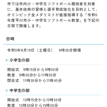
動
市では市内小・中学生ソフトボール競技者を対象
す
に、基本技術の習得と選手育成強化を目的として、
る
オリンピック金メダリストが直接指導する「令和5
サ
年度平川市小・中学生ソフトボール教室」を下記の
ブ
日程で開催します。
メ
ニ
日時
ュ
ー
へ
令和5年8月19日（土曜日） 8時30分開場
移
小学生の部
動
す
開始式 9時15分から9時30分
る
教室 9時30分から11時30分
閉会式 11時30分から11時45分
中学生の部
開始式 13時15分から13時30分
教室 13時30分から15時30分