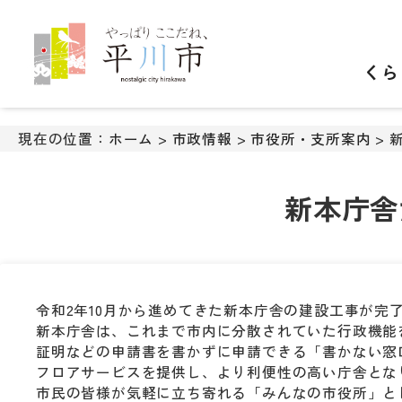
ナ
ビ
ゲ
くら
ー
シ
ョ
ン
現在の位置：
ホーム
>
市政情報
>
市役所・支所案内
> 
ス
キ
ッ
新本庁舎
プ
メ
ニ
ュ
ー
令和2年10月から進めてきた新本庁舎の建設工事が完了
本
新本庁舎は、これまで市内に分散されていた行政機能
文
証明などの申請書を書かずに申請できる「書かない窓
へ
フロアサービスを提供し、より利便性の高い庁舎とな
移
市民の皆様が気軽に立ち寄れる「みんなの市役所」と