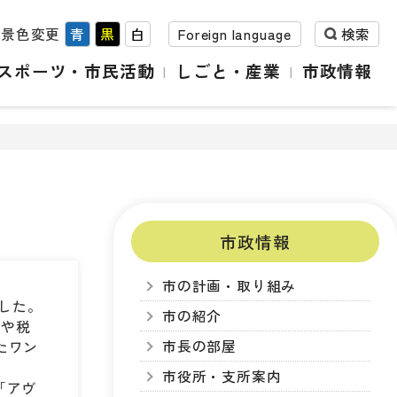
背景色変更
青
黒
白
Foreign language
検索
スポーツ・市民活動
しごと・産業
市政情報
市政情報
市の計画・取り組み
ました。
市の紹介
票や税
市長の部屋
たワン
市役所・支所案内
「アヴ