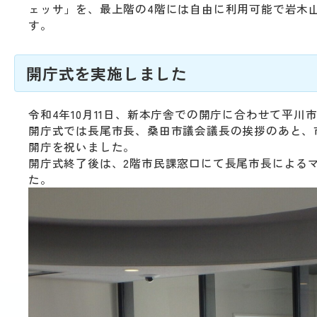
動
ェッサ」を、最上階の4階には自由に利用可能で岩木
す
す。
る
サ
ブ
開庁式を実施しました
メ
ニ
ュ
令和4年10月11日、新本庁舎での開庁に合わせて平
ー
開庁式では長尾市長、桑田市議会議長の挨拶のあと、
へ
開庁を祝いました。
移
開庁式終了後は、2階市民課窓口にて長尾市長による
動
た。
す
る