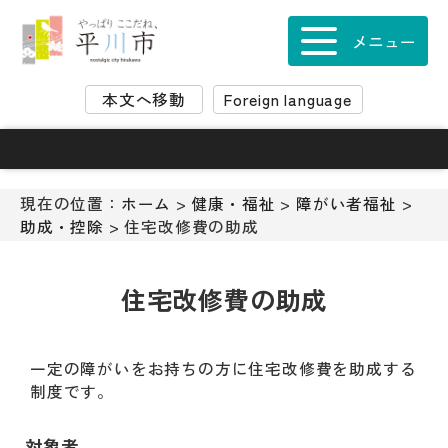
ナ
ビ
メニュー
ゲ
ー
本文へ移動
Foreign language
シ
ョ
ン
ス
キ
現在の位置：
ホーム
>
健康・福祉
>
障がい者福祉
>
ッ
助成・控除
> 住宅改修費の助成
プ
メ
ニ
住宅改修費の助成
ュ
ー
本
一定の障がいをお持ちの方に住宅改修費を助成する
文
制度です。
へ
移
対象者