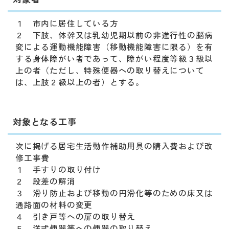
動
す
１ 市内に居住している方
る
２ 下肢、体幹又は乳幼児期以前の非進行性の脳病
サ
変による運動機能障害（移動機能障害に限る）を有
ブ
する身体障がい者であって、障がい程度等級３級以
メ
上の者（ただし、特殊便器への取り替えについて
ニ
は、上肢２級以上の者）とする。
ュ
ー
へ
移
対象となる工事
動
す
次に掲げる居宅生活動作補助用具の購入費および改
る
修工事費
１ 手すりの取り付け
２ 段差の解消
３ 滑り防止および移動の円滑化等のための床又は
通路面の材料の変更
４ 引き戸等への扉の取り替え
５ 洋式便器等への便器の取り替え