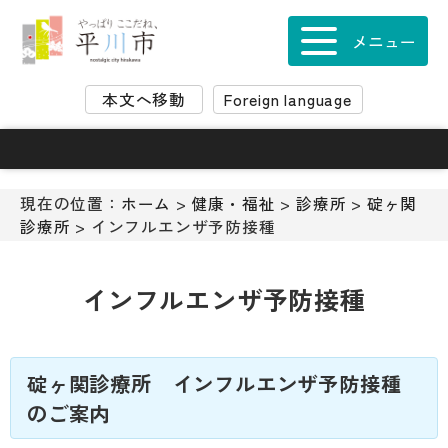
ナ
ビ
メニュー
ゲ
ー
本文へ移動
Foreign language
シ
ョ
ン
ス
キ
現在の位置：
ホーム
>
健康・福祉
>
診療所
>
碇ヶ関
ッ
診療所
> インフルエンザ予防接種
プ
メ
ニ
インフルエンザ予防接種
ュ
ー
本
文
碇ヶ関診療所 インフルエンザ予防接種
へ
のご案内
移