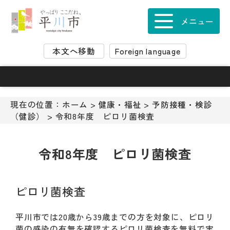
ナ
ビ
メニュー
ゲ
ー
本文へ移動
Foreign language
シ
ョ
ン
ス
キ
現在の位置：
ホーム
>
健康・福祉
>
予防接種・検診
ッ
（健診）
> 令和8年度 ピロリ菌検査
プ
メ
ニ
令和8年度 ピロリ菌検査
ュ
ー
本
ピロリ菌検査
文
へ
平川市では20歳から39歳までの方を対象に、ピロリ
移
菌の感染の有無を確認するピロリ菌検査を無料で実