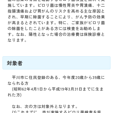
動
施しています。ピロリ菌は慢性胃炎や胃潰瘍、十二
す
指腸潰瘍および胃がんのリスクを高める主な原因と
る
され、早期に除菌することにより、がん予防の効果
サ
が高まるとされています。特に、ご家族がピロリ菌
ブ
の除菌をしたことがある方には検査をお勧めしま
メ
す。なお、陽性となった場合の治療費は保険診療と
ニ
なります。
ュ
ー
へ
移
対象者
動
す
る
平川市に住民登録のある、今年度20歳から39歳に
なられる方
(昭和62年4月1日から平成19年3月31日までに生ま
れた方)
なお、次の方は対象外となります。
(1)これまでに、市が実施するピロリ菌検査を受