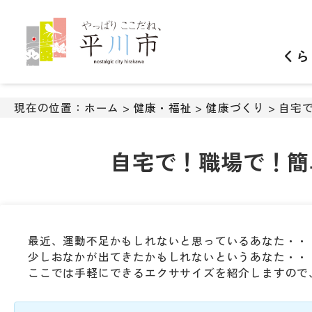
ナ
ビ
ゲ
くら
ー
シ
ョ
ン
現在の位置：
ホーム
>
健康・福祉
>
健康づくり
> 自宅
ス
キ
ッ
自宅で！職場で！簡
プ
メ
ニ
ュ
ー
最近、運動不足かもしれないと思っているあなた・・
本
少しおなかが出てきたかもしれないというあなた・・
文
ここでは手軽にできるエクササイズを紹介しますので
へ
移