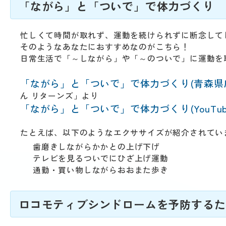
動
「ながら」と「ついで」で体力づくり
す
る
サ
忙しくて時間が取れず、運動を続けられずに断念して
ブ
そのようなあなたにおすすめなのがこちら！
メ
日常生活で「～しながら」や「～のついで」に運動を
ニ
ュ
「ながら」と「ついで」で体力づくり(青森県
ー
ん リターンズ」より
へ
「ながら」と「ついで」で体力づくり(YouTub
移
動
たとえば、以下のようなエクササイズが紹介されてい
す
歯磨きしながらかかとの上げ下げ
る
テレビを見るついでにひざ上げ運動
​通勤・買い物しながらおおまた歩き
ロコモティブシンドロームを予防するた