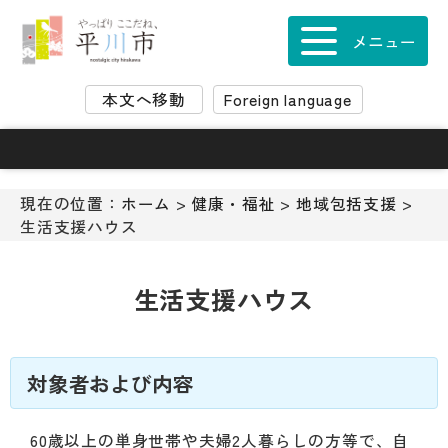
ナ
ビ
メニュー
ゲ
ー
本文へ移動
Foreign language
シ
ョ
ン
ス
キ
現在の位置：
ホーム
>
健康・福祉
>
地域包括支援
>
ッ
生活支援ハウス
プ
メ
ニ
生活支援ハウス
ュ
ー
本
文
対象者および内容
へ
移
60歳以上の単身世帯や夫婦2人暮らしの方等で、自