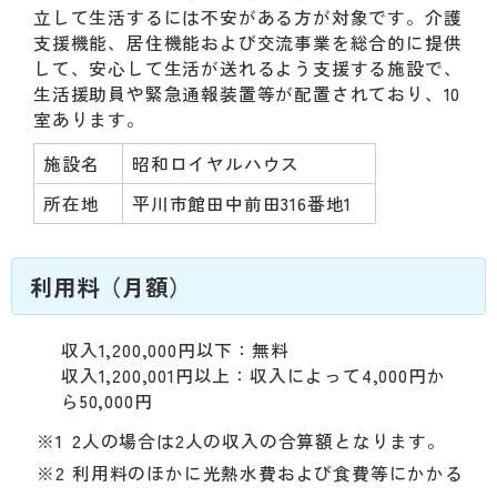
動
立して生活するには不安がある方が対象です。介護
す
支援機能、居住機能および交流事業を総合的に提供
る
して、安心して生活が送れるよう支援する施設で、
サ
生活援助員や緊急通報装置等が配置されており、10
ブ
室あります。
メ
ニ
施設名
昭和ロイヤルハウス
ュ
所在地
平川市館田中前田316番地1
ー
へ
移
動
利用料（月額）
す
る
収入1,200,000円以下：無料
収入1,200,001円以上：収入によって4,000円か
ら50,000円
※1
2人の場合は2人の収入の合算額となります。
※2
利用料のほかに光熱水費および食費等にかかる経