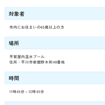
動
す
る
対象者
サ
ブ
メ
市内にお住まいの65歳以上の方
ニ
ュ
場所
ー
へ
移
平賀屋内温水プール
動
住所：平川市新館野木和48番地
す
る
時間
11時45分～12時45分