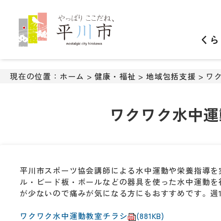
ナ
ビ
ゲ
くら
ー
シ
ョ
ン
現在の位置：
ホーム
>
健康・福祉
>
地域包括支援
> ワ
ス
キ
ッ
ワクワク水中運
プ
メ
ニ
ュ
ー
平川市スポーツ協会講師による水中運動や栄養指導を
本
ル・ビード板・ボールなどの器具を使った水中運動を
文
が少ないので痛みが気になる方にもおすすめです。週1
へ
移
ワクワク水中運動教室チラシ
(881KB)