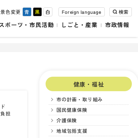
背景色変更
青
黒
白
Foreign language
検索
スポーツ・市民活動
しごと・産業
市政情報
健康・福祉
市の計画・取り組み
ード
国民健康保険
の負担
介護保険
地域包括支援