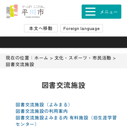
ナ
ビ
メニュー
ゲ
ー
本文へ移動
Foreign language
シ
ョ
ン
ス
キ
現在の位置：
ホーム
>
文化・スポーツ・市民活動
>
ッ
図書交流施設
プ
メ
ニ
図書交流施設
ュ
ー
本
図書交流施設（よみまる）
文
図書交流施設の利用案内
へ
図書交流施設よみまる内 有料施設（旧生涯学習
移
センター）