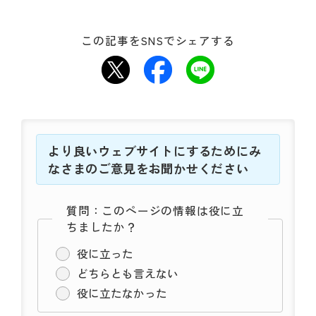
動
す
る
この記事をSNSでシェアする
サ
ブ
メ
ニ
ュ
ー
へ
より良いウェブサイトにするためにみ
移
なさまのご意見をお聞かせください
動
す
質問：このページの情報は役に立
る
ちましたか？
役に立った
どちらとも言えない
役に立たなかった