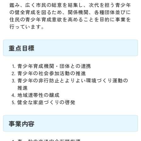
動
鑑み、広く市民の総意を結集し、次代を担う青少年
す
の健全育成を図るため、関係機関、各種団体並びに
る
住民の青少年育成意欲を高めることを目的に事業を
サ
行っています。
ブ
メ
ニ
重点目標
ュ
ー
へ
青少年育成機関・団体との連携
移
青少年の社会参加活動の推進
動
青少年の非行防止とよりよい環境づくり運動の
す
推進
る
地域連帯性の醸成
健全な家庭づくりの啓発
事業内容