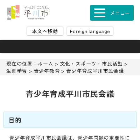
ナ
ビ
メニュー
ゲ
ー
本文へ移動
Foreign language
シ
ョ
ン
ス
キ
現在の位置：
ホーム
>
文化・スポーツ・市民活動
>
ッ
生涯学習
>
青少年教育
> 青少年育成平川市民会議
プ
メ
ニ
青少年育成平川市民会議
ュ
ー
本
文
目的
へ
移
青少年育成平川市民会議は、青少年問題の重要性に