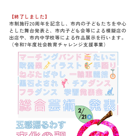
動
す
る
【終了しました】
サ
市制施行20周年を記念し、市内の子どもたちを中心
ブ
とした舞台発表と、市内子ども会等による模擬店の
メ
出店や、市内中学校等による作品展示を行います。
ニ
（令和7年度社会教育チャレンジ支援事業）
ュ
ー
へ
移
動
す
る