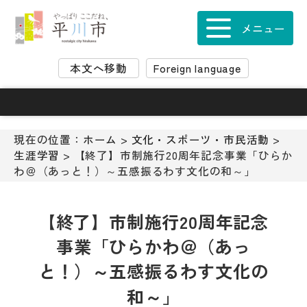
ナ
ビ
メニュー
ゲ
ー
本文へ移動
Foreign language
シ
ョ
ン
ス
キ
現在の位置：
ホーム
>
文化・スポーツ・市民活動
>
ッ
生涯学習
> 【終了】市制施行20周年記念事業「ひらか
プ
わ＠（あっと！）～五感振るわす文化の和～」
メ
ニ
ュ
【終了】市制施行20周年記念
ー
事業「ひらかわ＠（あっ
本
文
と！）～五感振るわす文化の
へ
移
和～」