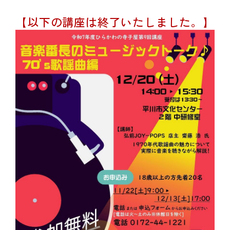
動
す
【以下の講座は終了いたしました。】
る
サ
ブ
メ
ニ
ュ
ー
へ
移
動
す
る