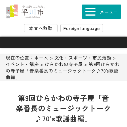
ナ
ビ
メニュー
ゲ
ー
本文へ移動
Foreign language
シ
ョ
ン
ス
キ
現在の位置：
ホーム
>
文化・スポーツ・市民活動
>
ッ
イベント・講座
>
ひらかわの寺子屋
> 第9回ひらかわ
プ
の寺子屋「音楽番長のミュージックトーク♪70's歌謡
メ
曲編」
ニ
ュ
ー
第9回ひらかわの寺子屋「音
本
楽番長のミュージックトーク
文
へ
♪70's歌謡曲編」
移