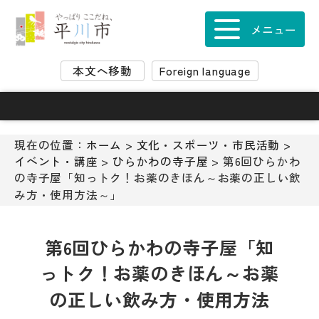
ナ
ビ
メニュー
ゲ
ー
本文へ移動
Foreign language
シ
ョ
ン
ス
キ
現在の位置：
ホーム
>
文化・スポーツ・市民活動
>
ッ
イベント・講座
>
ひらかわの寺子屋
> 第6回ひらかわ
プ
の寺子屋「知っトク！お薬のきほん～お薬の正しい飲
メ
み方・使用方法～」
ニ
ュ
ー
第6回ひらかわの寺子屋「知
本
っトク！お薬のきほん～お薬
文
へ
の正しい飲み方・使用方法
移