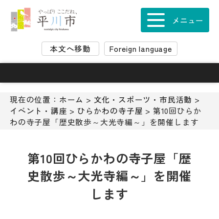
ナ
ビ
メニュー
ゲ
ー
本文へ移動
Foreign language
シ
ョ
ン
ス
キ
現在の位置：
ホーム
>
文化・スポーツ・市民活動
>
ッ
イベント・講座
>
ひらかわの寺子屋
> 第10回ひらか
プ
わの寺子屋「歴史散歩～大光寺編～」を開催します
メ
ニ
ュ
第10回ひらかわの寺子屋「歴
ー
史散歩～大光寺編～」を開催
本
文
します
へ
移