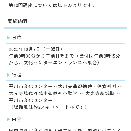
動
第10回講座については以下の通りです。
す
る
サ
実施内容
ブ
メ
日時
ニ
ュ
2023年10月7日（土曜日）
ー
午前9時30分から午前11時まで（受付は午前9時15分
へ
から、文化センターエントランスへ集合）
移
動
行程
す
平川市文化センター～大川亮翁頌徳碑～保食神社～
る
大光寺城代々城主御舘神不動堂 ～ 大光寺新城跡 ～
平川市文化センター
（総距離は約2.4キロメートルです）
内容
歴史資料が多く残る大光寺地区を、史跡だけでなく