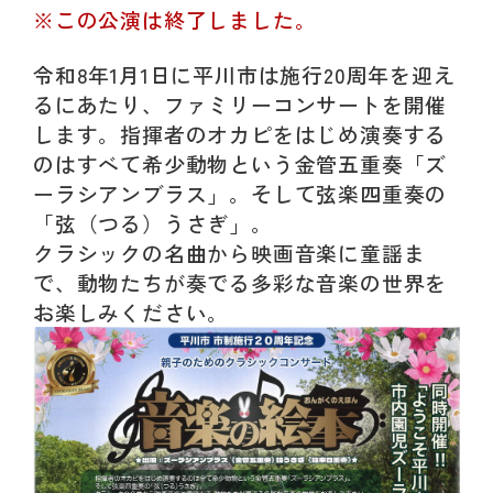
動
※この公演は終了しました。
す
る
令和8年1月1日に平川市は施行20周年を迎え
サ
ブ
るにあたり、ファミリーコンサートを開催
メ
します。指揮者のオカピをはじめ演奏する
ニ
のはすべて希少動物という金管五重奏「ズ
ュ
ーラシアンブラス」。そして弦楽四重奏の
ー
「弦（つる）うさぎ」。
へ
クラシックの名曲から映画音楽に童謡ま
移
動
で、動物たちが奏でる多彩な音楽の世界を
す
お楽しみください。
る