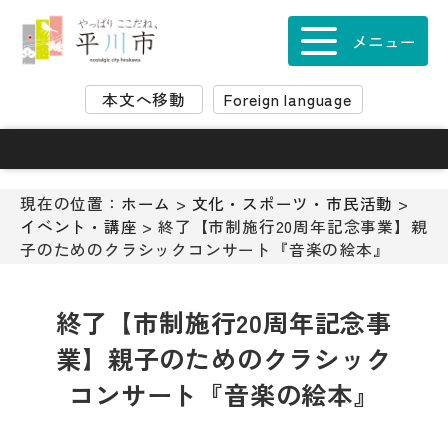
ナ
ビ
メニュー
ゲ
ー
本文へ移動
Foreign language
シ
ョ
ン
ス
キ
現在の位置：
ホーム
>
文化・スポーツ・市民活動
>
ッ
イベント・講座
> 終了【市制施行20周年記念事業】親
プ
子のためのクラシックコンサート『音楽の絵本』
メ
ニ
ュ
終了【市制施行20周年記念事
ー
業】親子のためのクラシック
本
文
コンサート『音楽の絵本』
へ
移